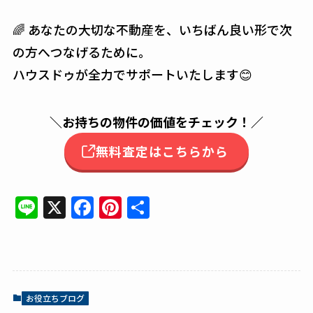
🌈 あなたの大切な不動産を、いちばん良い形で次
の方へつなげるために。
ハウスドゥが全力でサポートいたします😊
＼
お持ちの物件の価値をチェック！
／
無料査定はこちらから
Li
X
F
Pi
共
n
a
n
有
e
c
te
e
re
b
st
お役立ちブログ