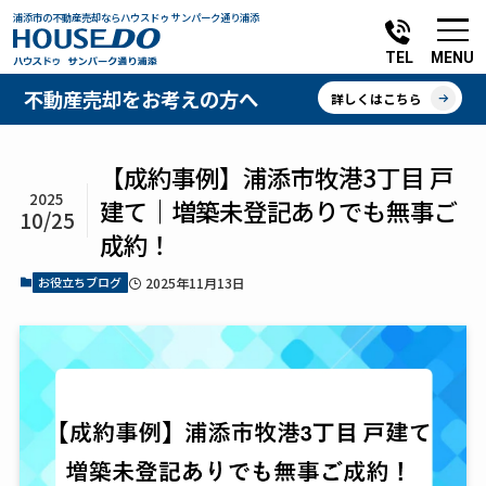
浦添市の不動産売却ならハウスドゥ サンパーク通り浦添
MENU
TEL
不動産売却をお考えの方へ
詳しくはこちら
【成約事例】浦添市牧港3丁目 戸
2025
建て｜増築未登記ありでも無事ご
10/25
成約！
お役立ちブログ
2025年11月13日