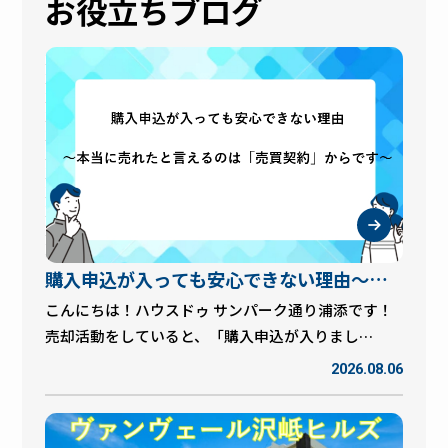
お役立ちブログ
購入申込が入っても安心できない理由～本
当に売れたと言えるのは「売買契約」から
こんにちは！ハウスドゥ サンパーク通り浦添です！
売却活動をしていると、「購入申込が入りまし
です～
た！」というご連絡を受けることがあります。 この
2026.08.06
瞬間は売主様にとって本当に嬉しいタイミングです
が、実は購入申込が入ったからといって、必ず売買
契約になるわけではありません。 今回は、購入申込