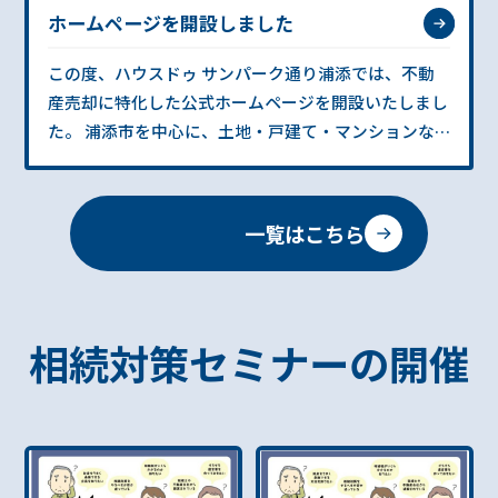
ましたこと、スタッフ一同、心より御礼申し上げま
ホームページを開設しました
回のキャンペーン期間中は、不動産のご購入・ご売却
す。 2026年も、地域密着の不動産会社として、一人
をご検討中のお客様はもちろん、「まだ売るか決めて
この度、ハウスドゥ サンパーク通り浦添では、不動
ひとりのお客様に寄り添い、安心・納得の不動産売却
いないけど話を聞いてみたい」「相場だけ知りたい」
産売却に特化した公式ホームページを開設いたしまし
を全力でサポートしてまいります。 📅 年始の営業に
「住み替えを考え始めたばかり」といったお客様に
た。 浦添市を中心に、土地・戸建て・マンションな
ついて【浦添市 不動産会社】 ハウスドゥ サンパーク
も、お気軽にご来店いただける内容となっております
ど不動産の売却に関するご相談を、これまで以上にス
通り浦添は、本年は【1月4日（日）】より通常営業し
😊 🎉 リニューアル記念キャンペーン内容 🎉 ご成約者
ムーズに、そして安心してご利用いただけるよう、情
ております。 新年早々、不動産売却・無料査定・住み
様限定《10万円キャッシュバック》 期間中にご成約
報発信を強化してまいります。 「まずは価格だけ知り
替え・相続・空き家に関するご相談など、随時受け付
いただいたお客様には、10万円のキャッシュバック特
一覧はこちら
たい」「相続した土地をどうすればいい？」「空き家
けております。 「年明けから売却を進めたい」「まず
典をご用意しております！住宅購入・売却時の諸費用
の管理が不安」など、どんなお悩みもお気軽にご相談
は相場だけ知っておきたい」という方も、どうぞお気
の負担軽減にもなり、大変ご好評いただいている特典
ください。地域密着ならではの視点で、あなたの不動
軽にお問い合わせください。 🏠 浦添市の不動産売却
です。 ご来店のお客様《お菓子つかみ取り》実施中！
産売却をしっかりサポートいたします。 今後も、皆様
で、こんなお悩みはありませんか？ ・できるだけ 高
ご相談のみ・査定のみのお客様も大歓迎！ご来店いた
相続対策セミナーの開催
にとってより身近で、頼れる不動産会社を目指してま
く売りたい・なるべく 早く売却したい・相続した不
だいたお客様にはお菓子のつかみ取りイベントを実施
いりますので、どうぞよろしくお願いいたします。
動産・空き家をどうしたらいいか分からない・住み替
しております🍭お子さま連れのお客様にも楽しんでい
えのタイミングに悩んでいる 当店では、浦添市・那
ただけるイベントとなっており、ご家族皆さまでのご
覇市の地域特性や最新の市場動向を踏まえ、お客様の
来店も安心です。 浦添店・南風原店・豊見城店 同時
ご状況に合わせた 最適な売却プランをご提案してお
開催！ 本キャンペーンは、ハウスドゥ サンパーク通