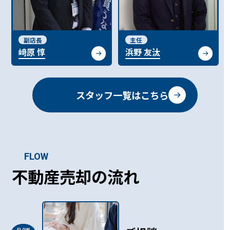
副店長
主任
﨑原 惇
浜野 友汰
スタッフ一覧はこちら
FLOW
不動産売却の流れ
FLOW