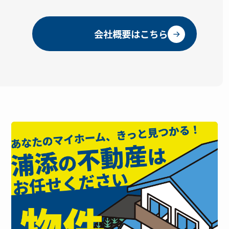
ゥ サンパーク通り浦添へご相談ください😊 地域密着
だからこそ分かる浦添市周辺の市場動向をもとに、
「売れる価格設定」「購入希望者に届く広告戦略」
会社概要はこちら
「売主様に合わせた販売計画」 をご提案いたしま
す。 大切な不動産だからこそ、納得できる売却を一
緒にサポートいたします。 無料査定・売却相談受付
中です！ 🏠✨ 📩 ハウスドゥ サンパーク通り浦添店
🏠 沖縄県浦添市城間4丁目6-2📞 098-876-5454 メー
ル📩 urasoe-housedo@r-japan.co.jp 👉 「浦添市
不動産売却」で検索 or 下記フォームからもOK！ 🌈
あなたの大切な不動産を、いちばん良い形で次の方
へつなげるために。ハウスドゥが全力でサポートい
たします😊 ＼ 無料査定はこちら ／ 相談だけでも
OK！秘密厳守！沖縄の不動産売却は 【無料】売却査
定はこちら 【無料】電話相談はこちら