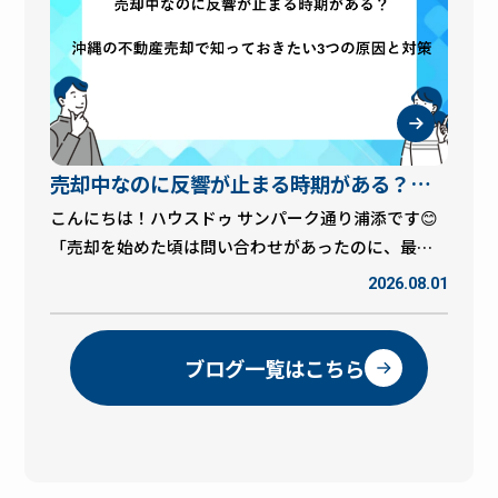
ともあります。当社では進捗を確認しながらスムー
ルに合わせた販売計画を立て、無事ご成約となった
ズに契約へ進められるようサポートしています！ 理
事例です。 【物件概要】ヴァンヴェール沢岻ヒルズ
由② 条件交渉がまとまらない 購入申込には価格だけ
所在地：浦添市字沢岻1428-1築年月：2016年1月間取
でなく、 引渡し日 設備の引継ぎ 家具・家電の扱い 修
り：3LDK特徴：ペット飼育可能マンション ヴァンヴ
繕内容 など、さまざまな条件があります。 双方の希
ェール沢岻ヒルズは、高台に位置する人気のマンシ
望が一致しなければ、契約に至らないこともありま
ョンで、開放感のある住環境やファミリー世帯にも
売却中なのに反響が止まる時期がある？沖
す。 「少しの条件調整で契約につながることも多い
使いやすい3LDKの間取りが魅力の物件です。また、
です！」焦って判断するのではなく、担当者と相談
ペットと一緒に暮らせる点も購入検討者様から注目
縄の不動産売却で知っておきたい3つの原因
こんにちは！ハウスドゥ サンパーク通り浦添です😊
しながら進めることが大切です。売主様にとって最
されるポイントとなりました。 【売却活動のポイン
「売却を始めた頃は問い合わせがあったのに、最近
と対策
善の条件をご提案いたします！ 理由③ 買主様の気持
ト】お引越し後のご案内でスムーズな販売へ 今回の
は反響が少なくなった…」「ポータルサイトに掲載
2026.08.01
ちが変わることも… 不動産を探している方は、複数
売却では、売主様が先にお引越しをされる予定だっ
しているけど、以前ほど閲覧数が伸びない…」 不動
の物件を比較しています。 そのため、 「他に希望に
たため、**「引っ越し後のタイミングで内覧をご希
産を売却中の売主様から、このようなお悩みをいた
合う物件が見つかった」「家族と相談して見送るこ
望」**という条件で販売活動をスタートしました。
だくことがあります。 実は、不動産売却では販売期
ブログ一覧はこちら
とになった」 など、契約前に申込が取り下げになる
中古マンションの売却では、 ・居住中のまま販売す
間中に反響が落ち着くタイミングがあるのは珍しい
ケースもあります。 「だからこそ、購入申込後もス
る・引っ越し後、空室で販売する それぞれにメリッ
ことではありません。 特に沖縄県では、県外とは少
ピード対応が重要です！」買主様の不安を早めに解
トがあります。 今回は空室になったことで、購入希
し違った市場の動きがあります。 今回は、沖縄で不
消し、契約までスムーズに進めることが成約率アッ
望者様がゆっくり室内を確認でき、生活イメージを
動産売却を進める際に知っておきたい「反響が止ま