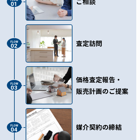
ご相談
01
査定訪問
FLOW
02
価格査定報告・
FLOW
03
販売計画のご提案
媒介契約の締結
FLOW
04