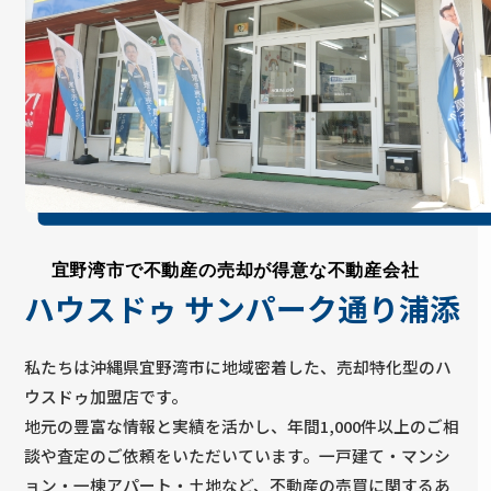
イトでも「新着物件」として多くの方に見てもらい
やすい時期です。 しかし、時間が経つにつれて新し
い売却物件が増えてきます。 例えば浦添市内でも、
・同じエリア・近い価格帯・似た間取り・同じよう
な築年数 の物件が増えると、購入希望者は複数の物
件を比較します。 その中で、 「価格が少し高い」
「写真の印象が弱い」「物件の魅力が伝わりにく
い」 場合、問い合わせにつながりにくくなることが
あります。 ④ 反響が減った時は販売方法を見直すタ
宜野湾市で不動産の売却が得意な不動産会社
イミング 反響が少なくなった時に確認したいポイン
ハウスドゥ サンパーク通り浦添
トがあります。 ✅ 写真は明るく魅力的に掲載できて
いるか✅ 室内の状態が伝わる写真になっているか✅
周辺環境の情報を掲載しているか✅ 購入後の生活イ
私たちは沖縄県宜野湾市に地域密着した、売却特化型のハ
メージができる内容か✅ 現在の市場価格とズレてい
ウスドゥ加盟店です。
ないか 特に沖縄の不動産では、 「駐車場台数」「学
地元の豊富な情報と実績を活かし、年間1,000件以上のご相
校区」「台風時も安心できる建物構造」「海が見え
談や査定のご依頼をいただいています。一戸建て・マンシ
る眺望」「買い物施設への距離」 など、購入希望者
ョン・一棟アパート・土地など、不動産の売買に関するあ