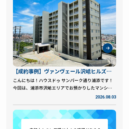
が入ってから契約までに気を付けたいポイントをご
紹介します！ 購入申込とは？ 購入申込とは、買主様
が「この物件を購入したいです！」という意思を示
す書類です。 ただし、この段階ではまだ売買契約は
成立しておらず、価格や引渡し時期などの条件を調
整し、お互いが合意して初めて契約となります。 購
入申込はゴールではなく、契約へのスタートライン
です！」売主様も「もう売れた！」と思われること
がありますが、ここからが大切な時期です。契約ま
【成約事例】ヴァンヴェール沢岻ヒルズ
でしっかりサポートしますので、ご安心ください！
理由① 住宅ローン審査が通らないことがある 買主様
浦添市沢岻のマンション売却実績をご紹
こんにちは！ハウスドゥ サンパーク通り浦添です！
が事前審査に通っていても、 本審査で否決になった
今回は、浦添市沢岻エリアでお預かりしたマンショ
介！
転職や収入状況が変わった 新たな借入が増えた など
ン**「ヴァンヴェール沢岻ヒルズ」**の売却成約事
2026.08.03
の理由で住宅ローンが利用できなくなるケースがあ
例をご紹介いたします。 大切なご所有不動産を売却
ります。 そうなると、契約まで進めない場合もあり
する際には、「いつ売れるのか」「希望価格で売却
ます。 「住宅ローンは最後まで油断できません！」
できるのか」など、不安を感じられる方も多いかと
事前審査が通っていても、本審査で結果が変わるこ
思います。 今回は、売主様のご希望やライフスタイ