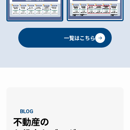
愛顧のほど、どうぞよろしくお願いいたします✨ 📝 お
わせはこちら 📩 ハウスドゥ サンパーク通り浦添店🏠
問い合わせはこちら 📩 ハウスドゥ サンパーク通り浦
沖縄県浦添市城間4丁目6-2📞 098-876-5454👉 「浦添
添店🏠 沖縄県浦添市城間4丁目6-2📞 098-876-5454👉
市 不動産売却」で検索 or 下記フォームからもOK！
「浦添市 不動産売却」で検索 or 下記フォームからも
🌈 あなたの大切な不動産を、いちばん良い形で次の
OK！ 🌈 あなたの大切な不動産を、いちばん良い形で
方へつなげるために。ハウスドゥが全力でサポートい
一覧はこちら
次の方へつなげるために。ハウスドゥが全力でサポー
たします😊 ＼ 無料査定はこちら ／ 相談だけでも
トいたします😊 ＼ 無料査定はこちら ／ 相談だけでも
OK！秘密厳守！沖縄の不動産売却は当社にお任せく
OK！秘密厳守！沖縄の不動産売却は当社にお任せく
ださい！ 【無料】売却査定はこちら 【無料】電話
ださい！ 【無料】売却査定はこちら 【無料】電話
相談はこちら
相談はこちら
BLOG
不動産の