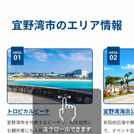
プにつながります！ 売主様にお願いしたいこと 購入
持っていただきやすい環境を整えることができまし
る理由」と対策についてご紹介します。 ① 季節によ
申込後も、 ✅ 室内をきれいな状態に保つ✅ 担当者か
た。 【販売期間9ヶ月】価格だけではなく物件の魅力
って購入希望者の動きが変わる 不動産購入を考えて
らの連絡には早めに対応する✅ 引越しや必要書類の
を伝えることが重要 今回の販売価格は、 販売価格：
いる方は、年間を通して一定数いるわけではありま
宜野湾市のエリア情報
準備を少しずつ進める この3つを意識していただくこ
4,380万円 からスタート。 販売期間は9ヶ月となりま
せん。 沖縄では特に、 ・春先の進学、転勤シーズ
とで、契約までスムーズに進みやすくなります。
したが、物件の魅力を継続的に発信しながら購入希
ン・県外からの移住や転勤が増える時期・夏休み期
「最後のお引渡しまでが私たちの仕事です！」購入
望者様へご紹介を続け、 ご成約価格：4,350万円 にて
間・年末年始 などで購入希望者の動きに変化があり
申込が入ってからも、契約・住宅ローン・お引渡し
無事ご成約となりました。 大きな価格変更ではな
ます。 例えば、夏場は沖縄では台風シーズンでもあ
AREA
AREA
までしっかりサポートいたします。不安なことや気
く、売主様と相談しながら市場の反応を確認し、適
01
02
り、内覧の日程調整が難しくなることがあります。
になることは、どんな小さなことでもお気軽にご相
切なタイミングで販売活動を進めることができた事
また、夏休み期間中は家族行事や旅行などで住宅探
談ください！ 購入申込は、売却成功への大きな一歩
例です。 今回の売却では、売主様のご事情に合わせ
しを一時的にストップする方もいます。 そのため、
です。 しかし、本当のゴールは売買契約を締結し、
て販売方法を調整できたことがポイントでした。お
「急に問い合わせが減った＝物件に魅力がない」 と
無事にお引渡しが完了すること。 ハウスドゥ サンパ
引越し後の内覧だったため、お客様にも落ち着いて
は限りません。 市場全体の動きによって、一時的に
ーク通り浦添では、購入申込後の交渉や契約手続
室内をご覧いただくことができ、物件本来の良さを
反響が落ち着くケースもあります。 沖縄の場合、季
き、住宅ローンの進捗確認まで丁寧にサポートし、
しっかり伝えることができました。不動産売却は、
節による影響は意外と大きいです😊特に台風が多い
トロピカルビーチ
宜野湾海浜
安心してお引渡しを迎えられるようお手伝いしてい
ただ価格を下げれば売れるというものではありませ
時期は、内覧予定が延期になったり、お客様自身が
ます。 「今の家はいくらで売れるの？」「まずは査
ん。物件の魅力をどのように伝えるか、販売タイミ
落ち着いて物件探しをするタイミングをずらすこと
宜野湾市を代表するビーチで、地元住民に
多目的広場や
定だけお願いしたい！」 そんな方は、ぜひお気軽に
ングをどう調整するかが大切です。 浦添市でマンシ
もあります。反響が少なくなった時こそ、“今の販売
スクロールできます
も観光客にも人気。市街地からのアクセス
で、イベント
ハウスドゥ サンパーク通り浦添までご相談くださ