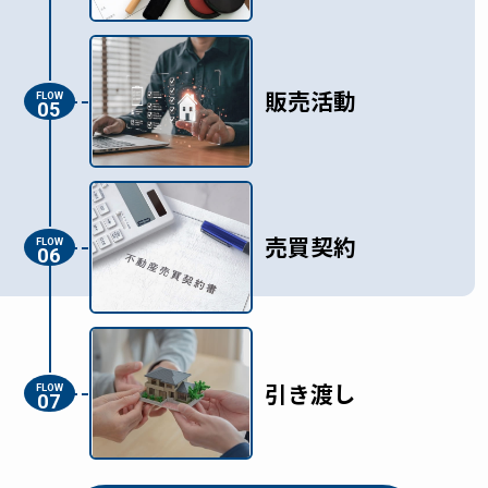
販売活動
FLOW
05
売買契約
FLOW
06
引き渡し
FLOW
07