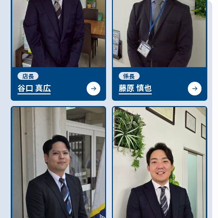
店長
係長
谷口 真広
藤原 慎也