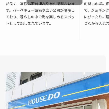
ョン売却をご検討中の方へ 「今の家はいくらで売れ
方法が市場に合っているか”を確認することが大切で
が良く、夏場は家族連れや学生で賑わいま
の憩いの場。
い！査定は無料・秘密厳守で承っております。 📩 ハ
るの？」「住み替えのタイミングを相談したい」
す。 ② 市場動向によって購入希望者が慎重になる 不
す。バーベキュー設備や広い公園が隣接し
で、ジョギン
ウスドゥ サンパーク通り浦添店🏠 沖縄県浦添市城間
「空室にしてから売却した方がいい？」 など、不動
動産購入は、多くの方にとって大きな買い物です。
ており、暮らしの中で海を楽しめるスポッ
にぴったり。
4丁目6-2📞 098-876-5454 メール📩 urasoe-
産売却に関する疑問はお気軽にご相談ください。 ハ
沖縄でも近年は、 ・住宅価格の上昇・建築費の高
トとして親しまれています。
つながる人気
housedo@r-japan.co.jp 👉 「浦添市 不動産売却」で
ウスドゥ サンパーク通り浦添では、浦添市を中心に
騰・住宅ローンへの不安・生活費の変化 などから、
検索 or 下記フォームからもOK！ 🌈 あなたの大切な
地域密着で売却サポートを行っています。 査定から
購入希望者がより慎重に比較検討する傾向がありま
不動産を、いちばん良い形で次の方へつなげるため
販売戦略、売却完了まで、お客様に寄り添ったご提
す。 「気になる物件だけど、もう少し他も見てから
に。ハウスドゥが全力でサポートいたします😊 ＼ 無
案をいたします。 大切な不動産の売却は、地域を知
決めたい」 という方も増えています。 そのため、問
料査定はこちら ／ 相談だけでもOK！秘密厳守！沖縄
る私たちにお任せください！ 📩 ハウスドゥ サンパー
い合わせ数が減ったように感じても、実際には購入
の不動産売却は 【無料】売却査定はこちら 【無
ク通り浦添店🏠 沖縄県浦添市城間4丁目6-2📞 098-
検討者がじっくり探している時期の場合もありま
料】電話相談はこちら
876-5454 メール📩 urasoe-housedo@r-
す。 沖縄は土地の価格や建築費の影響もあり、購入
japan.co.jp 👉 「浦添市 不動産売却」で検索 or 下記
希望者様は以前よりも慎重に物件を選ばれる傾向が
フォームからもOK！ 🌈 あなたの大切な不動産を、い
あります。だからこそ、ただ価格を下げるだけでは
ちばん良い形で次の方へつなげるために。ハウスド
なく、“この物件を選ぶ理由”をしっかり伝えること
ゥが全力でサポートいたします😊 ＼ 無料査定はこち
が重要です。学校区、交通アクセス、周辺施設、眺
ら ／ 相談だけでもOK！秘密厳守！沖縄の不動産売却
望、駐車場など、その物件ならではの魅力を購入希
は 【無料】売却査定はこちら 【無料】電話相談は
望者へ届けることを意識しています😊 ③ 競合物件が
こちら
増えて埋もれてしまう 売却開始直後は、ポータルサ