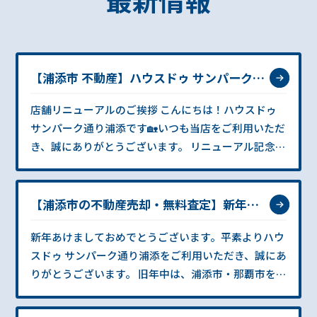
最新情報
【浦添市 不動産】ハウスドゥ サンパーク通
り浦添 リニューアル記念キャンペーン開催
店舗リニューアルのご挨拶 こんにちは！ハウスドゥ
中！
サンパーク通り浦添です🏡いつも当店をご利用いただ
き、誠にありがとうございます。 リニューアル記念・
特別キャンペーン開催中！ このたび、ハウスドゥ サ
ンパーク通り浦添は店舗リニューアルを行い、日頃の
感謝の気持ちを込めて✨リニューアル記念・特別キャ
【浦添市の不動産売却・無料査定】新年の
ンペーン✨を開催しております！ 浦添市を中心とした
ご挨拶｜ハウスドゥ サンパーク通り浦添 🎍
新年あけましておめでとうございます。平素よりハウ
不動産相談が増えています 浦添市を中心に、不動産
スドゥ サンパーク通り浦添をご利用いただき、誠にあ
の「購入」「売却」「査定」のご相談を多くいただく
りがとうございます。 旧年中は、浦添市・那覇市を中
中で、よりご来店しやすく、より相談しやすい店舗を
心に不動産売却・無料査定・住み替え・相続のご相談
目指して今回のリニューアルを実施いたしました。
など、多くのお客様の大切な不動産をお任せいただき
浦添市で不動産を探す・売るなら今がチャンス！ 今