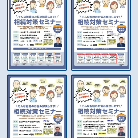
ります。 🔍 新年は「不動産売却の準備」に最適なタ
り浦添をメイン店舗として、南風原店豊見城店の3店
イミングです 新年は、「今年こそ不動産を売却した
舗同時開催となっております📍お近くの店舗へ、お気
い」「将来に向けて整理しておきたい」と考え始める
軽にお立ち寄りください。 ハウスドゥ サンパーク通
方が多い時期です。 ✔ 今の不動産価格を知りたい✔
り浦添が選ばれる理由 当店では、浦添市を中心とし
売却のベストタイミングを相談したい✔ 他社の査定内
た地域密着の不動産会社として、お客様一人ひとりの
容に不安がある そんな方には、無料査定がおすすめ
状況に合わせたご提案を心がけております。 地域密着
です✨簡易査定・机上査定・訪問査定まで、お客様の
だからできる安心のサポート体制 浦添市・那覇市・
ご希望に合わせて柔軟に対応いたします。 🌈 2026年
周辺エリアの豊富な物件情報売却・買取・無料査定の
も、浦添市の不動産売却はお任せください ハウスド
ご相談対応初めての不動産取引でも安心の丁寧なサポ
ゥ サンパーク通り浦添では、「売ってよかった」と
ート 「相談してよかった」「任せてよかった」と思
思っていただける不動産取引を目指し、分かりやすい
っていただけるよう、スタッフ一同、誠心誠意サポー
説明と誠実な対応を大切にしています。 「浦添市の不
トいたします。 浦添市の不動産購入・売却・無料査定
動産売却ならハウスドゥ サンパーク通り浦添」そう
はお任せください 店舗リニューアルをきっかけに、
言っていただける存在であり続けられるよう、本年も
これまで以上に相談しやすい不動産会社を目指してま
スタッフ一同、全力で取り組んでまいります。 皆さま
いります。 不動産に関することなら、どんな些細なご
にとって、2026年が実り多く、明るい一年となります
質問でも構いません😊ぜひこの機会に、ハウスドゥ
よう、心よりお祈り申し上げます。 本年も変わらぬご
サンパーク通り浦添へお越しください。 📝 お問い合