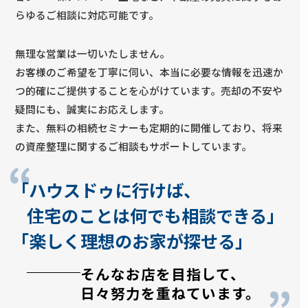
が重視するポイントがあります。 売却活動では、“掲
らゆるご相談に対応可能です。
載して待つだけ”ではなく、状況に合わせた改善が必
要です。最初は問い合わせが多かった物件でも、時
無理な営業は一切いたしません。
間が経つと新しい物件に埋もれてしまうことがあり
お客様のご希望を丁寧に伺い、本当に必要な情報を迅速か
ます。その時は価格だけを見るのではなく、写真・
つ的確にご提供することを心がけています。売却の不安や
広告内容・ターゲット設定などを見直すことで、も
疑問にも、誠実にお応えします。
う一度購入希望者の目に留まる可能性があります。
また、無料の相続セミナーも定期的に開催しており、将来
売主様と一緒に状況を確認しながら、最適な販売方
の資産整理に関するご相談もサポートしています。
法をご提案いたします！ 反響が止まった時こそ、売
却成功へのチャンス 不動産売却では、 「問い合わせ
｢ハウスドゥに行けば、
数」「内覧数」「購入希望者からの声」 を分析する
ことが大切です。 反響が減った時は、 「売れないか
住宅のことは何でも相談できる｣
ら値下げする」 と考える前に、 ・市場の変化・競合
｢楽しく理想のお家が探せる｣
物件の状況・広告の見せ方・価格設定 を確認しまし
ょう。 適切なタイミングで対策を行うことで、より
そんなお店を目指して、
良い条件での売却につながる可能性があります。 浦
日々努力を重ねています。
添市・沖縄県で不動産売却をご検討中なら ハウスド