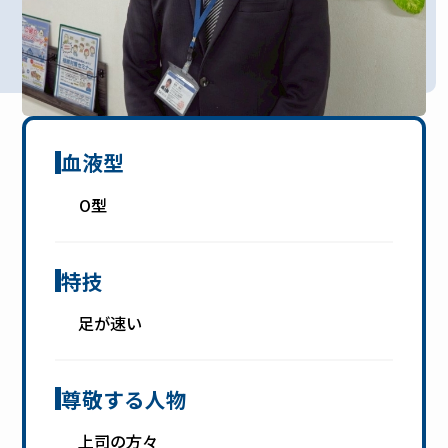
血液型
O型
特技
足が速い
尊敬する人物
上司の方々