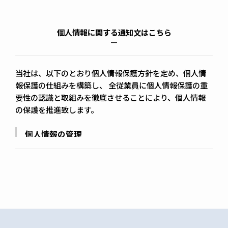
個人情報に関する通知文はこちら
当社は、以下のとおり個人情報保護方針を定め、個人情
報保護の仕組みを構築し、 全従業員に個人情報保護の重
要性の認識と取組みを徹底させることにより、個人情報
の保護を推進致します。
個人情報の管理
当社は、お客さまの個人情報を正確かつ最新の状態に
保ち、個人情報への不正アクセス・紛失・破損・改ざ
ん・漏洩などを防止するため、セキュリティシステム
の維持・管理体制の整備・社員教育の徹底等の必要な
措置を講じ、安全対策を実施し個人情報の厳重な管理
を行ないます。