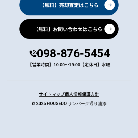
【無料】売却査定はこちら
ご本人の照会
お客さまがご本人の個人情報の照会・修正・削除など
【無料】お問い合わせはこちら
をご希望される場合には、ご本人であることを確認の
上、対応させていただきます。
098-876-5454
法令、規範の遵守と見直し
【営業時間】10:00～19:00【定休日】水曜
当社は、保有する個人情報に関して適用される日本の
法令、その他規範を遵守するとともに、本ポリシーの
内容を適宜見直し、その改善に努めます。
サイトマップ
個人情報保護方針
© 2025 HOUSEDO サンパーク通り浦添