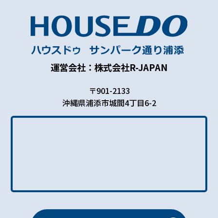
個人情報の利用目的
お客さまからお預かりした個人情報は、当社からのご
連絡や業務のご案内やご質問に対する回答として、電
子メールや資料のご送付に利用いたします。
運営会社：株式会社R-JAPAN
個人情報の第三者への開示・提供の禁止
〒901-2133
当社は、お客さまよりお預かりした個人情報を適切に
沖縄県浦添市城間4丁目6-2
管理し、次のいずれかに該当する場合を除き、個人情
報を第三者に開示いたしません。 お客さまの同意が
ある場合 お客さまが希望されるサービスを行なうた
めに当社が業務を委託する業者に対して開示する場合
法令に基づき開示することが必要である場合
個人情報の安全対策
当社は、個人情報の正確性及び安全性確保のために、
セキュリティに万全の対策を講じています。