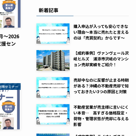
新着記事
購入申込が入っても安心できな
い理由～本当に売れたと言える
～2026
のは「売買契約」からです～
支援セン
【成約事例】ヴァンヴェール沢
岻ヒルズ 浦添市沢岻のマンシ
ョン売却実績をご紹介！
売却中なのに反響が止まる時期
がある？沖縄の不動産売却で知
対策セミナー
っておきたい3つの原因と対策
不動産営業が売主様に言いにく
い本音… 高すぎる価格設定・
荷物・管理状態が売却に与える
影響