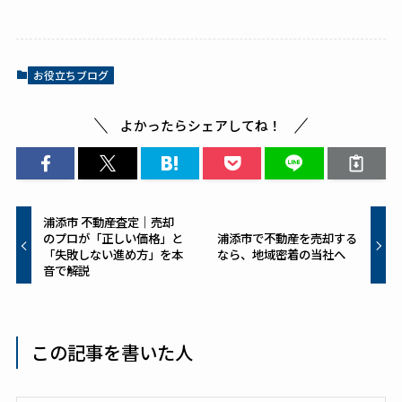
e
c
te
e
re
b
st
お役立ちブログ
o
o
よかったらシェアしてね！
k
浦添市 不動産査定｜売却
のプロが「正しい価格」と
浦添市で不動産を売却する
「失敗しない進め方」を本
なら、地域密着の当社へ
音で解説
この記事を書いた人