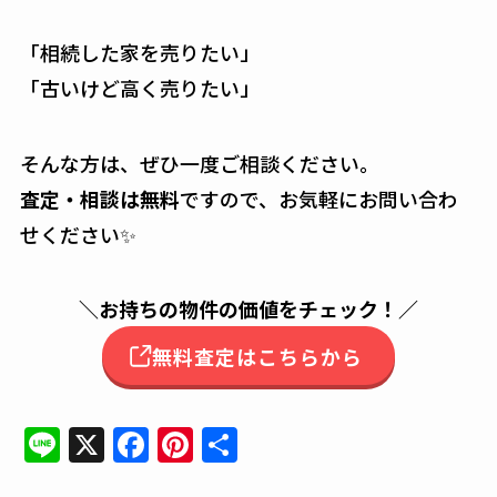
「相続した家を売りたい」
「古いけど高く売りたい」
そんな方は、ぜひ一度ご相談ください。
査定・相談は無料
ですので、お気軽にお問い合わ
せください✨
＼
お持ちの物件の価値をチェック！
／
無料査定はこちらから
Li
X
F
Pi
共
n
a
n
有