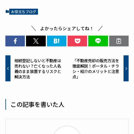
e
re
b
st
お役立ちブログ
o
o
よかったらシェアしてね！
k
相続登記しないと不動産は
「不動産売却の販売方法を
売れない？亡くなった人名
徹底解説！ポータル・チラ
義のまま放置するリスクと
シ・紹介のメリットと注意
解決方法
点」
この記事を書いた人