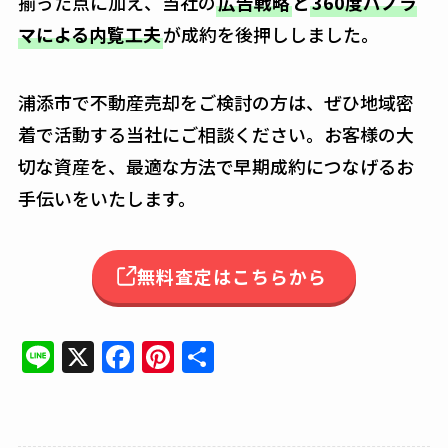
揃った点に加え、当社の
広告戦略
と
360度パノラ
マによる内覧工夫
が成約を後押ししました。
浦添市で不動産売却をご検討の方は、ぜひ地域密
着で活動する当社にご相談ください。お客様の大
切な資産を、最適な方法で早期成約につなげるお
手伝いをいたします。
無料査定はこちらから
Li
X
F
Pi
共
n
a
n
有
e
c
te