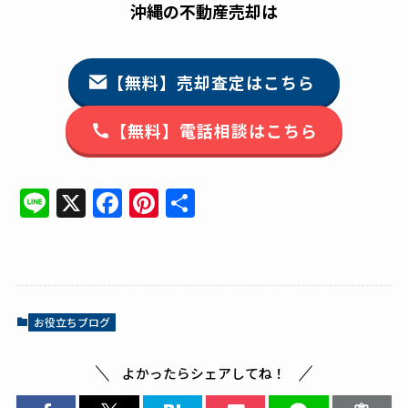
沖縄の不動産売却は
【無料】売却査定はこちら
【無料】電話相談はこちら
Li
X
F
Pi
共
n
a
n
有
e
c
te
e
re
b
st
お役立ちブログ
o
o
よかったらシェアしてね！
k