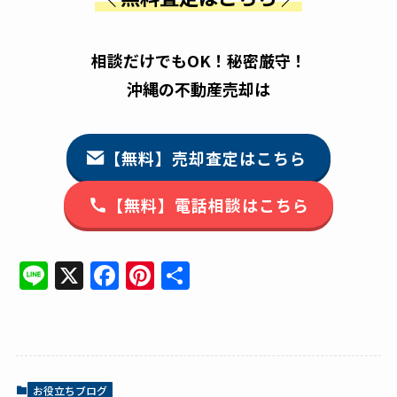
相談だけでもOK！秘密厳守！
沖縄の不動産売却は
【無料】売却査定はこちら
【無料】電話相談はこちら
Li
X
F
Pi
共
n
a
n
有
e
c
te
e
re
b
st
お役立ちブログ