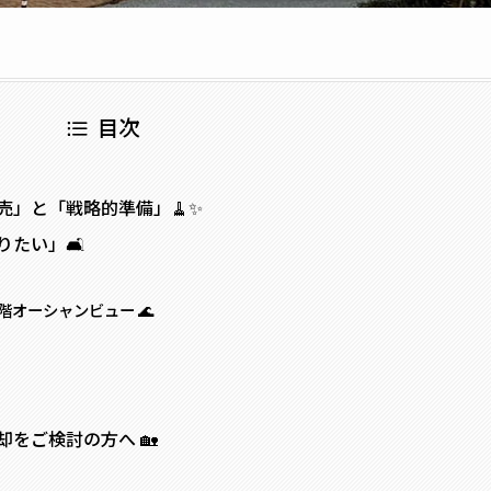
目次
売」と「戦略的準備」🧹✨
たい」🛋️
階オーシャンビュー 🌊
却をご検討の方へ 🏡