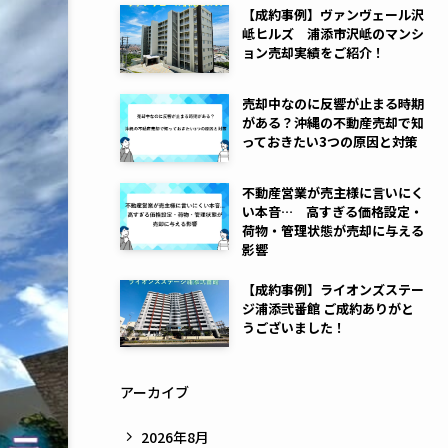
【成約事例】ヴァンヴェール沢
岻ヒルズ 浦添市沢岻のマンシ
ョン売却実績をご紹介！
売却中なのに反響が止まる時期
がある？沖縄の不動産売却で知
っておきたい3つの原因と対策
不動産営業が売主様に言いにく
い本音… 高すぎる価格設定・
荷物・管理状態が売却に与える
影響
【成約事例】ライオンズステー
ジ浦添弐番館 ご成約ありがと
うございました！
アーカイブ
2026年8月