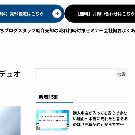
無料】売却査定はこちら
【無料】お問い合わせはこちら
ちブログ
スタッフ紹介
売却の流れ
相続対策セミナー
会社概要
よく
デュオ
検索
新着記事
購入申込が入っても安心できな
い理由～本当に売れたと言える
のは「売買契約」からです～