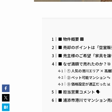
■ 物件概要 🏢
■ 売却のポイントは「空室販
■ 売主様のご希望「家具を譲り
■ なぜ満額で売れたのか？🎯
① 人気の港川エリア × 高層
② ペット可能マンション 🐾
③ 価格設定が適正だった 📊
■ 担当営業コメント 🗣️
■ 浦添市港川でマンション売