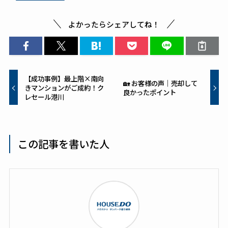
o
o
よかったらシェアしてね！
k
【成功事例】最上階×南向
🏡 お客様の声｜売却して
きマンションがご成約！ク
良かったポイント
レセール港川
この記事を書いた人