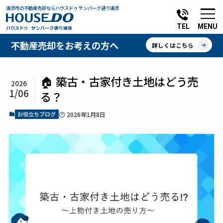
浦添市の不動産売却ならハウスドゥ サンパーク通り浦添
MENU
TEL
不動産売却をお考えの方へ
詳しくはこちら
🏠 築古・古家付き土地はどう売
2026
1/06
る？
お役立ちブログ
2026年1月8日