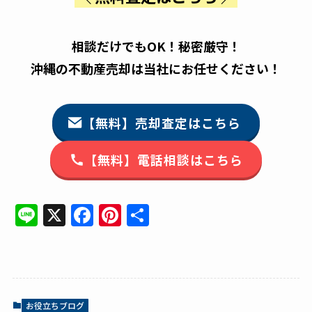
相談だけでもOK！秘密厳守！
沖縄の不動産売却は当社にお任せください！
【無料】売却査定はこちら
【無料】電話相談はこちら
Li
X
F
Pi
共
n
a
n
有
e
c
te
e
re
b
st
お役立ちブログ