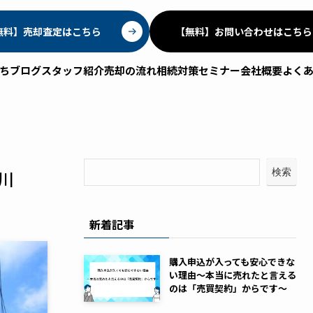
無料】売却査定はこちら
【無料】お問い合わせはこちら
ちブログ
スタッフ紹介
売却の流れ
相続対策セミナー
会社概要
よく
検索
川
新着記事
購入申込が入っても安心できな
い理由～本当に売れたと言える
のは「売買契約」からです～