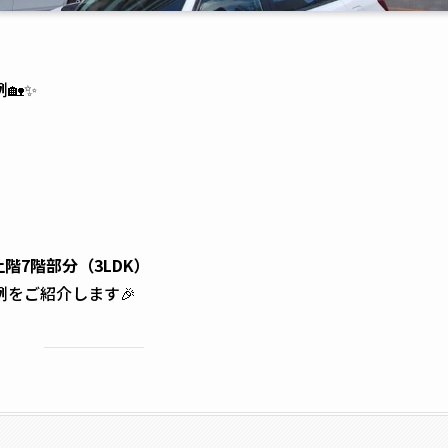
🏡✨
階7階部分（3LDK）
をご紹介します🎉