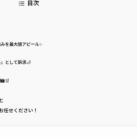
目次
強みを最大限アピール✨
」として訴求🛁
🛒
と
はお任せください！