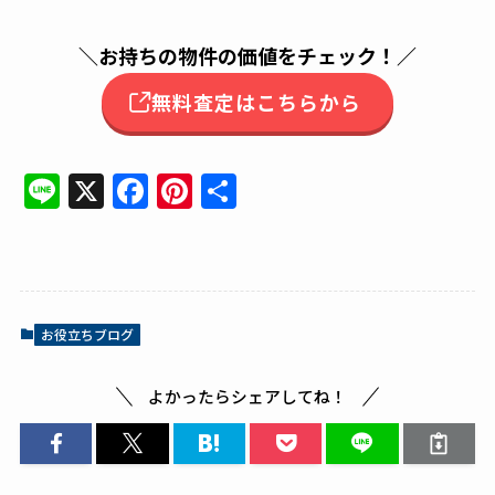
＼
お持ちの物件の価値をチェック！
／
無料査定はこちらから
Li
X
F
Pi
共
n
a
n
有
e
c
te
e
re
b
st
お役立ちブログ
o
o
よかったらシェアしてね！
k