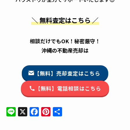
＼ 無料査定はこちら ／
相談だけでもOK！秘密厳守！
沖縄の不動産売却は
【無料】売却査定はこちら
【無料】電話相談はこちら
Li
X
F
Pi
共
n
a
n
有