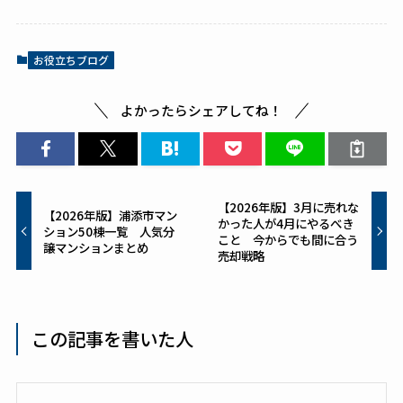
e
c
te
e
re
b
st
お役立ちブログ
o
o
よかったらシェアしてね！
k
【2026年版】3月に売れな
【2026年版】浦添市マン
かった人が4月にやるべき
ション50棟一覧 人気分
こと 今からでも間に合う
譲マンションまとめ
売却戦略
この記事を書いた人