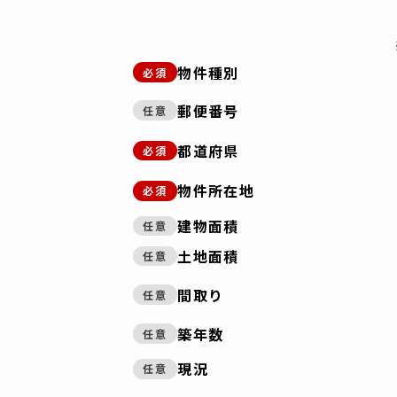
物件種別
必須
郵便番号
任意
都道府県
必須
物件所在地
必須
建物面積
任意
土地面積
任意
間取り
任意
築年数
任意
現況
任意