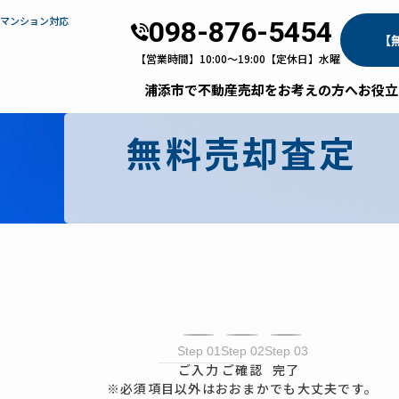
・マンション対応
098-876-5454
【
【営業時間】10:00～19:00【定休日】水曜
浦添市で不動産売却をお考えの方へ
お役立
無料売却査定
Step 01
Step 02
Step 03
ご入力
ご確認
完了
※必須項目以外はおおまかでも大丈夫です。