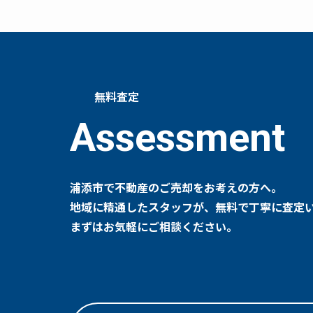
個人情報
当社は、お
者に開示い
する業者に
個人情報
無料査定
当社は、個
Assessment
ご本人の
お客さまが
させていた
浦添市で不動産のご売却をお考えの方へ。
法令、規
地域に精通したスタッフが、無料で丁寧に査定
当社は、保
まずはお気軽にご相談ください。
宜見直し、