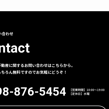
場合を除き、個人情報を第三
なうために当社が業務を委託
い合わせ
ています。
ntact
であることを確認の上、対応
不動産に関するお問い合わせはこちらから。
もちろん無料ですのでお気軽にどうぞ！
もに、本ポリシーの内容を適
98-876-5454
【営業時間】10:00～19:00
【定休日】水曜