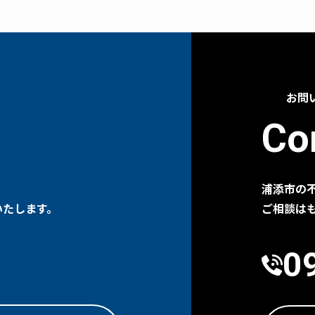
の第三者への開示・提供の禁止
客さまよりお預かりした個人情報を適切に管理し、次のいずれかに該当する
たしません。 お客さまの同意がある場合 お客さまが希望されるサービスを行
対して開示する場合 法令に基づき開示することが必要である場合
の安全対策
お問
人情報の正確性及び安全性確保のために、セキュリティに万全の対策を講じ
Co
照会
ご本人の個人情報の照会・修正・削除などをご希望される場合には、ご本人
だきます。
浦添市の
範の遵守と見直し
いたします。
ご相談は
有する個人情報に関して適用される日本の法令、その他規範を遵守するとと
その改善に努めます。
0